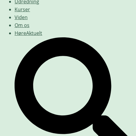
Udredning
Kurser
Viden
Om os
HøreAktuelt