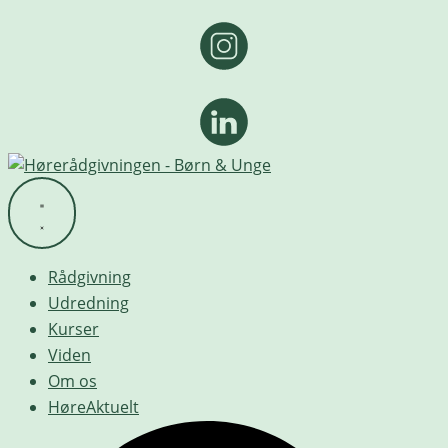
Rådgivning
Udredning
Kurser
Viden
Om os
HøreAktuelt