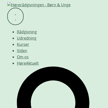
Videre
til
indhold
Rådgivning
Udredning
Kurser
Viden
Om os
HøreAktuelt