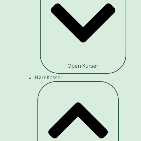
Open Kurser
HøreKasser