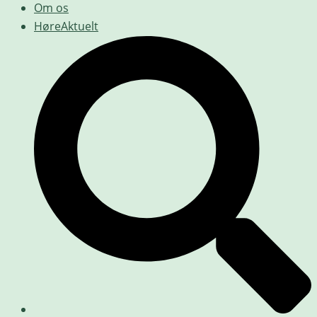
Om os
HøreAktuelt