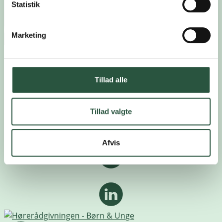
Email*
Statistik
Ja tak, tilmeld mig HørePosten
Marketing
Ophavsret © 2026 Hørerådgivningen – Børn &
Unge
Tillad alle
Tillad valgte
Afvis