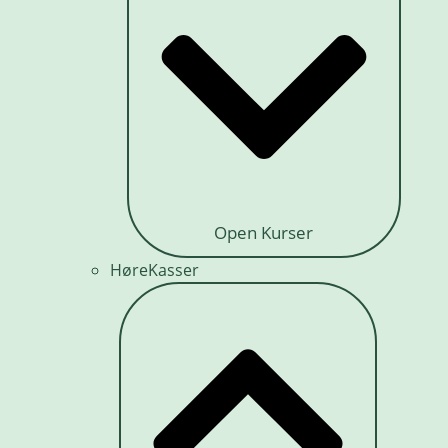
Open Kurser
HøreKasser