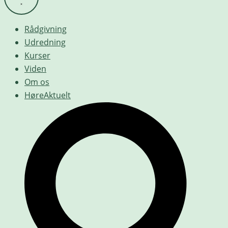
Rådgivning
Udredning
Kurser
Viden
Om os
HøreAktuelt