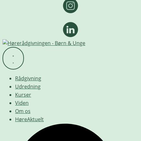
Rådgivning
Udredning
Kurser
Viden
Om os
HøreAktuelt