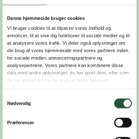
LENA
Lyt med Ling
Denne hjemmeside bruger cookies
SpyRun
Vi bruger cookies til at tilpasse vores indhold og
annoncer, til at vise dig funktioner til sociale medier og til
Skal vi samarbejde?
at analysere vores trafik. Vi deler også oplysninger om
GÅ IKKE GLIP AF SPÆNDENDE NYHEDER
din brug af vores hjemmeside med vores partnere inden
for sociale medier, annonceringspartnere og
analysepartnere. Vores partnere kan kombinere disse
BLIV EN DEL AF
data med andre oplysninger, du har givet dem, eller som
de har indsamlet fra din brug af deres tjenester.
HØREPOSTEN
Samtykkevalg
Nødvendig
Fornavn*
Præferencer
Efternavn*