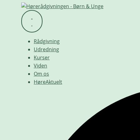
Videre
til
indhold
Rådgivning
Udredning
Kurser
Viden
Om os
HøreAktuelt