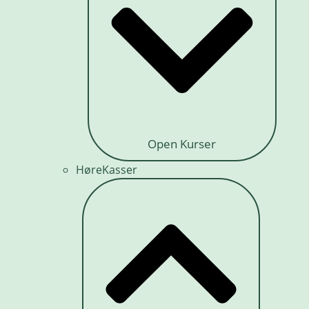
Open Kurser
HøreKasser