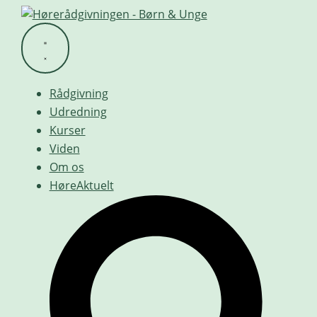
Videre
til
indhold
Rådgivning
Udredning
Kurser
Viden
Om os
HøreAktuelt