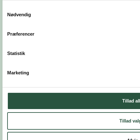
Samtykkevalg
Nødvendig
Præferencer
Statistik
LYTTEPROFIL
Marketing
RING ELLER SKRIV
VI ER HER FOR DIG
Tillad al
Ingen spørgsmål er for store eller små
Ophavsret © 2026 Hørerådgivningen – Børn &
Tillad val
Unge