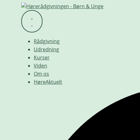
Videre
til
indhold
Rådgivning
Udredning
Kurser
Viden
Om os
HøreAktuelt