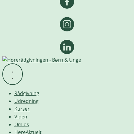
Rådgivning
Udredning
Kurser
Viden
Om os
HøreAktuelt