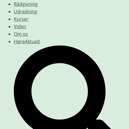
Rådgivning
Udredning
Kurser
Viden
Om os
HøreAktuelt