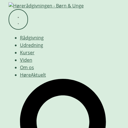
Videre
til
indhold
Rådgivning
Udredning
Kurser
Viden
Om os
HøreAktuelt