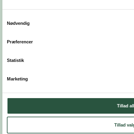
Samtykkevalg
Søg
Nødvendig
Kontakt
Udredning
Præferencer
Udredningsforløb
Statistik
Henvendelsesskema
Marketing
Tillad al
Tillad val