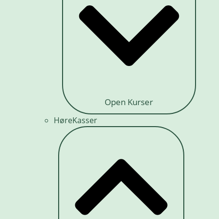
Open Kurser
HøreKasser