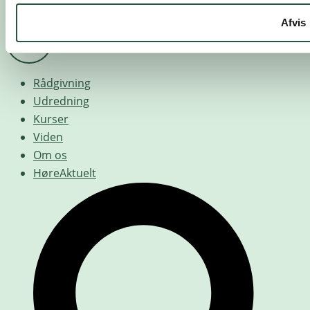
Afvis
Rådgivning
Udredning
Kurser
Viden
Om os
HøreAktuelt