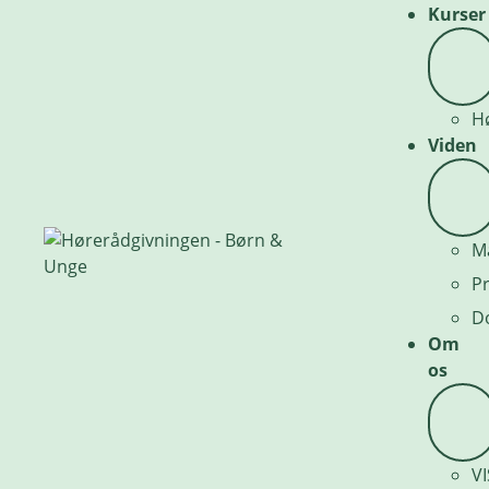
Kurser
H
Viden
Ma
Pr
D
Om
os
VI