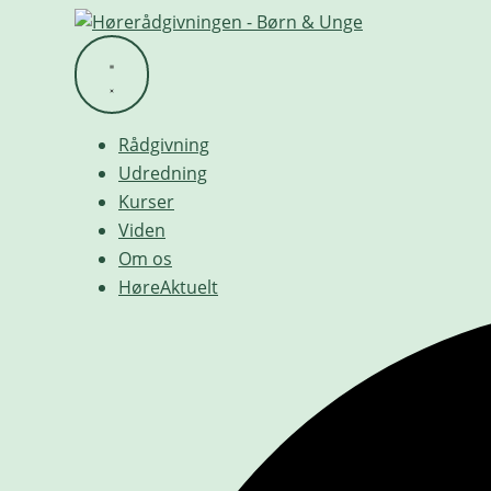
Videre
til
indhold
Rådgivning
Udredning
Kurser
Viden
Om os
HøreAktuelt