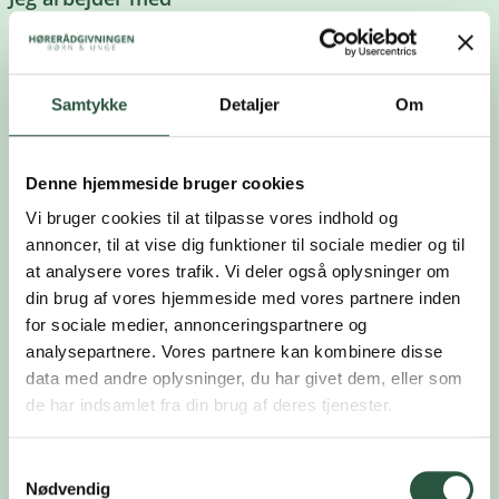
børn i alderen 0-6 år
Samtykke
Detaljer
Om
Denne hjemmeside bruger cookies
Uddannelse
Vi bruger cookies til at tilpasse vores indhold og
annoncer, til at vise dig funktioner til sociale medier og til
Socialpædagog
at analysere vores trafik. Vi deler også oplysninger om
din brug af vores hjemmeside med vores partnere inden
for sociale medier, annonceringspartnere og
analysepartnere. Vores partnere kan kombinere disse
data med andre oplysninger, du har givet dem, eller som
Efteruddannelse og certificering
de har indsamlet fra din brug af deres tjenester.
LSLS Cert. AVT
Samtykkevalg
Cert. LLLI, The Hanen Program®
Nødvendig