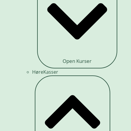
Open Kurser
HøreKasser