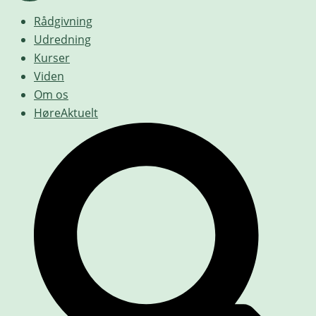
Rådgivning
Udredning
Kurser
Viden
Om os
HøreAktuelt