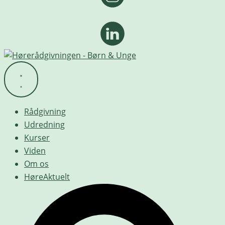
Rådgivning
Udredning
Kurser
Viden
Om os
HøreAktuelt