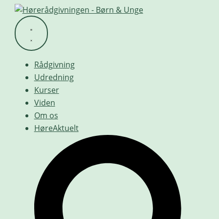
Videre
til
indhold
Rådgivning
Udredning
Kurser
Viden
Om os
HøreAktuelt