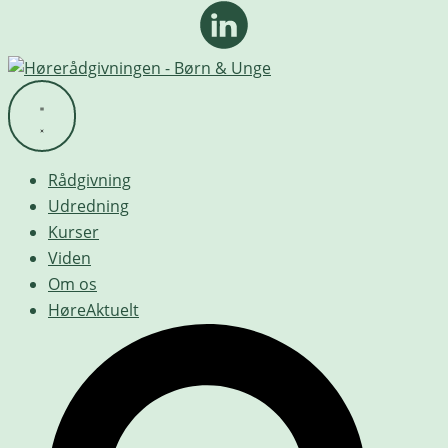
Rådgivning
Udredning
Kurser
Viden
Om os
HøreAktuelt