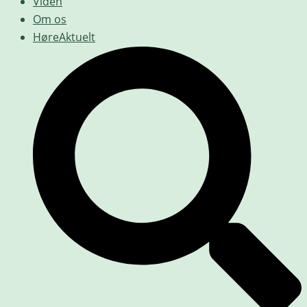
Viden
Om os
HøreAktuelt