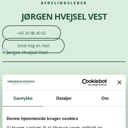
AFDELINGSLEDER
JØRGEN HVEJSEL VEST
+45 20 48 40 02
Send mig en mail
Jeg er tilknyttet
Institut for Syn og Hørelse (ISH)
Samtykke
Detaljer
Om
Gå til medarbejderoversigt
Denne hjemmeside bruger cookies
GÅ IKKE GLIP AF SPÆNDENDE NYHEDER
Vi bruger cookies til at tilpasse vores indhold og