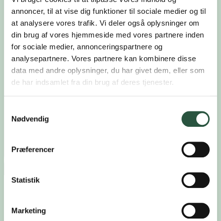
annoncer, til at vise dig funktioner til sociale medier og til
at analysere vores trafik. Vi deler også oplysninger om
BLIV EN DEL AF
din brug af vores hjemmeside med vores partnere inden
HØREPOSTEN
for sociale medier, annonceringspartnere og
analysepartnere. Vores partnere kan kombinere disse
data med andre oplysninger, du har givet dem, eller som
de har indsamlet fra din brug af deres tjenester.
Fornavn*
Samtykkevalg
Efternavn*
Nødvendig
Email*
Præferencer
Ja tak, tilmeld mig HørePosten
Ophavsret © 2026 Hørerådgivningen – Børn &
Statistik
Unge
Marketing