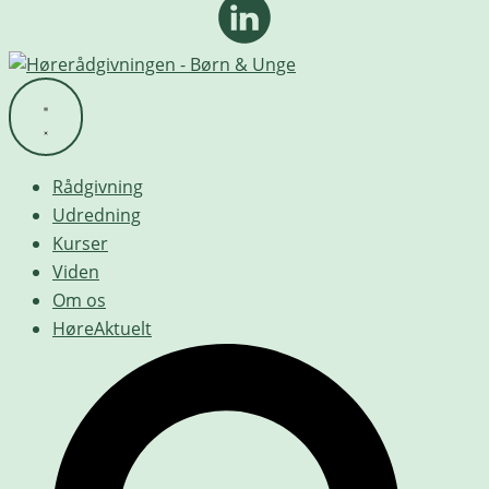
Rådgivning
Udredning
Kurser
Viden
Om os
HøreAktuelt