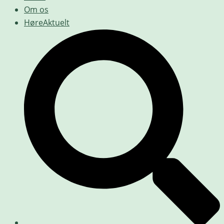
Om os
HøreAktuelt