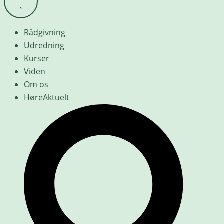
Rådgivning
Udredning
Kurser
Viden
Om os
HøreAktuelt