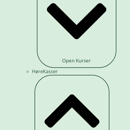
Open Kurser
HøreKasser