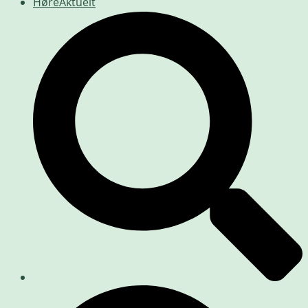
HøreAktuelt