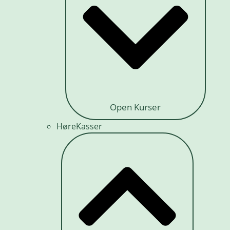
Open Kurser
HøreKasser