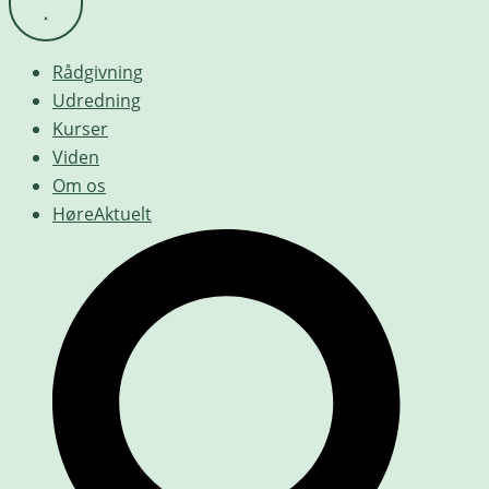
Rådgivning
Udredning
Kurser
Viden
Om os
HøreAktuelt