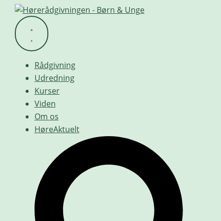
Videre
til
indhold
Rådgivning
Udredning
Kurser
Viden
Om os
HøreAktuelt