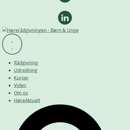
Rådgivning
Udredning
Kurser
Viden
Om os
HøreAktuelt