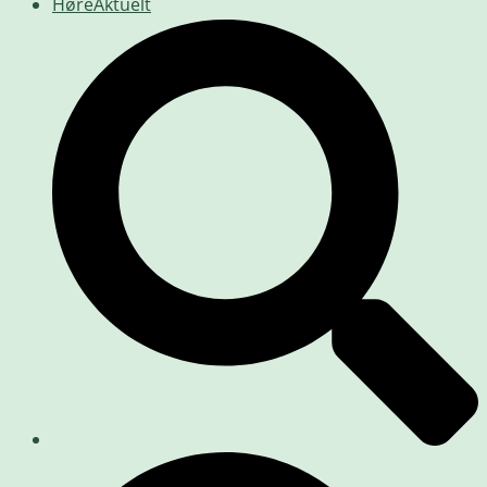
HøreAktuelt