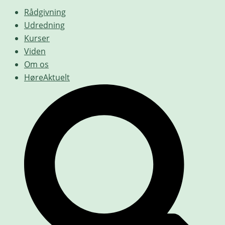
Rådgivning
Udredning
Kurser
Viden
Om os
HøreAktuelt