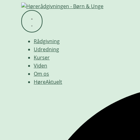
Videre
til
indhold
Rådgivning
Udredning
Kurser
Viden
Om os
HøreAktuelt