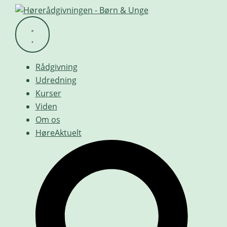
Videre
til
indhold
Rådgivning
Udredning
Kurser
Viden
Om os
HøreAktuelt