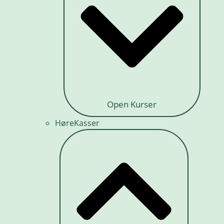
Open Kurser
HøreKasser