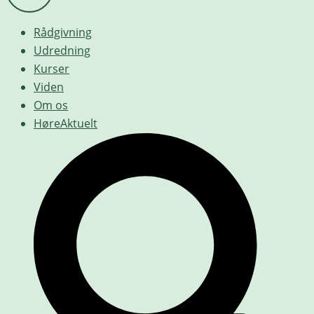
Rådgivning
Udredning
Kurser
Viden
Om os
HøreAktuelt