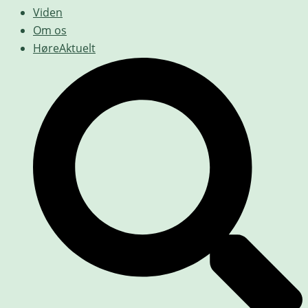
Viden
Om os
HøreAktuelt