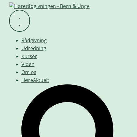
Videre
til
indhold
Rådgivning
Udredning
Kurser
Viden
Om os
HøreAktuelt