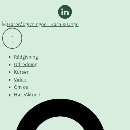
Rådgivning
Udredning
Kurser
Viden
Om os
HøreAktuelt