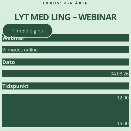
FOKUS:
0-6 ÅRIG
LYT MED LING – WEBINAR
Tilmeld dig nu
Webinar
Vi mødes online
Dato
04.03.26
Tidspunkt
12:00
-
15:00