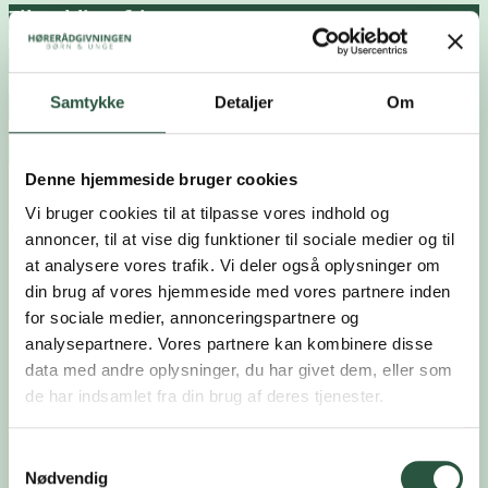
Tilmeldingsfrist
23.02.26
Samtykke
Detaljer
Om
Kurset er målrettet dig, som er
Dagplejer
,
Forælder
,
Logopæd
,
Pædagog
På dette kursus får du viden om linglydstesten og appen
Denne hjemmeside bruger cookies
Lyt med Ling. Appen er et konkret værktøj vi har udviklet
Vi bruger cookies til at tilpasse vores indhold og
for at skabe de bedste vilkår for optimalt tilpasset
annoncer, til at vise dig funktioner til sociale medier og til
høreteknologi for børn med hørenedsættelse.
at analysere vores trafik. Vi deler også oplysninger om
din brug af vores hjemmeside med vores partnere inden
På kurset Lyt med Ling – webinar får du viden
for sociale medier, annonceringspartnere og
om:
analysepartnere. Vores partnere kan kombinere disse
Teorien bag linglydstesten
data med andre oplysninger, du har givet dem, eller som
Hvorfor det er vigtigt at bruge linglydstesten i
de har indsamlet fra din brug af deres tjenester.
hverdagen
Baggrunden for udviklingen af appen Lyt med Ling
Samtykkevalg
Grundig gennemgang af hvordan du bruger appen
Nødvendig