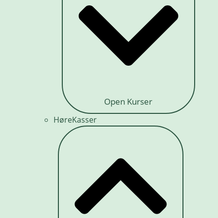
Open Kurser
HøreKasser