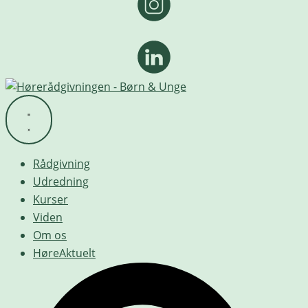
Rådgivning
Udredning
Kurser
Viden
Om os
HøreAktuelt