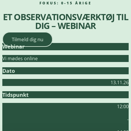
FOKUS:
0-15 ÅRIGE
ET OBSERVATIONSVÆRKTØJ TIL
DIG – WEBINAR
Tilmeld dig nu
Webinar
Vi mødes online
Dato
13.11.26
Tidspunkt
12:00
-