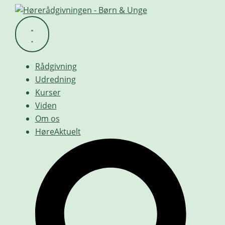
Videre
til
indhold
Rådgivning
Udredning
Kurser
Viden
Om os
HøreAktuelt