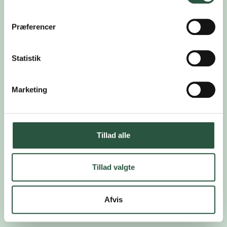
læringsmiljø
HTU
Præferencer
barnets/elevens kommunikation og sociale
deltagelse
mestring og lyttestrategier
Statistik
den voksnes strategier
Marketing
Efter deltagelse på kurset får du tilsendt
observationsskemaet, til brug i din egen logopædiske
praksis.
Tillad alle
Før og efter
Tillad valgte
Efter kurset skal du påregne lidt tid til at udføre en
opgave.
Afvis
Opfølgning