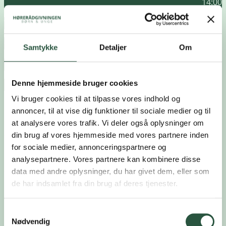
14:00
Tilmeldingsfrist
02.11.26
Samtykke
Detaljer
Om
Kurset er målrettet dig, som er
Denne hjemmeside bruger cookies
Logopæd
På dette kursus bliver du introduceret til et
Vi bruger cookies til at tilpasse vores indhold og
observationsskema, som vi har udviklet ifm.
annoncer, til at vise dig funktioner til sociale medier og til
observationer af børn og unge med hørenedsættelse.
at analysere vores trafik. Vi deler også oplysninger om
Skemaet kan bruges både til observationer i dagtilbud og
din brug af vores hjemmeside med vores partnere inden
på skoler. Du vil på kurset få en teoretisk indflyvning til
for sociale medier, annonceringspartnere og
det at bruge observationer som metode i det
analysepartnere. Vores partnere kan kombinere disse
audiologopædiske arbejde samt erfaringer fra praksis.
data med andre oplysninger, du har givet dem, eller som
de har indsamlet fra din brug af deres tjenester.
På kurset Et observationsværktøj til dig –
Webinar får du viden om:
Samtykkevalg
Nødvendig
akustik