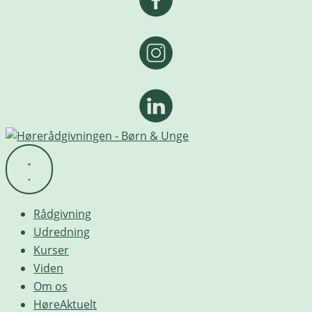
Rådgivning
Udredning
Kurser
Viden
Om os
HøreAktuelt