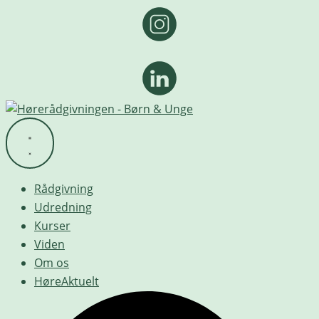
Rådgivning
Udredning
Kurser
Viden
Om os
HøreAktuelt