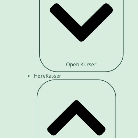
Open Kurser
HøreKasser