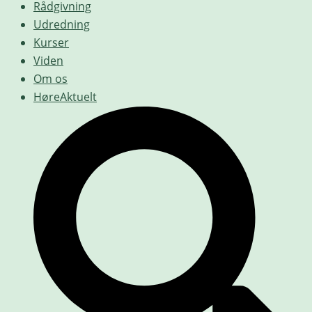
Rådgivning
Udredning
Kurser
Viden
Om os
HøreAktuelt