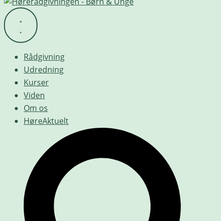
Rådgivning
Udredning
Kurser
Viden
Om os
HøreAktuelt