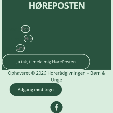
HØREPOSTEN
Fornavn*
Efternavn*
Email*
Ja tak, tilmeld mig HørePosten
Ophavsret © 2026 Hørerådgivningen – Børn &
Unge