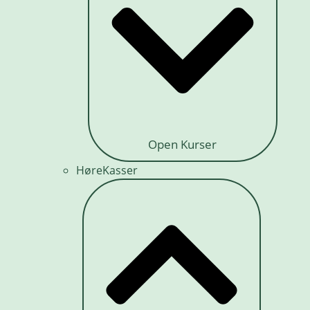
Open Kurser
HøreKasser