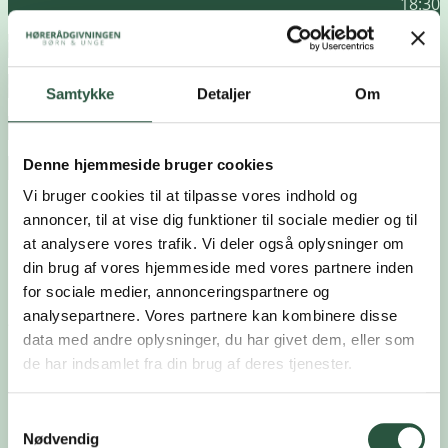
18:30
Tilmeldingsfrist
03.03.27
Samtykke
Detaljer
Om
Kurset er målrettet dig, som er
Denne hjemmeside bruger cookies
Barn/ung
,
Forælder
,
Logopæd
På dette kursus bliver du klædt på til at skabe den gode
Vi bruger cookies til at tilpasse vores indhold og
overgang fra én uddannelse til en anden. Du bliver
annoncer, til at vise dig funktioner til sociale medier og til
præsenteret for, hvilke støttemuligheder der findes, og
at analysere vores trafik. Vi deler også oplysninger om
hvordan man får adgang til dem.
din brug af vores hjemmeside med vores partnere inden
for sociale medier, annonceringspartnere og
På kurset Er du klar til studiestart? – Webinar
analysepartnere. Vores partnere kan kombinere disse
får du viden om:
data med andre oplysninger, du har givet dem, eller som
de har indsamlet fra din brug af deres tjenester.
Overgangen fra grundskole til efterskole
Overgangen fra grundskole til ungdomsuddannelse
Overgangen til videregående uddannelse
Samtykkevalg
Nødvendig
Specialpædagogisk støtte (SPS)