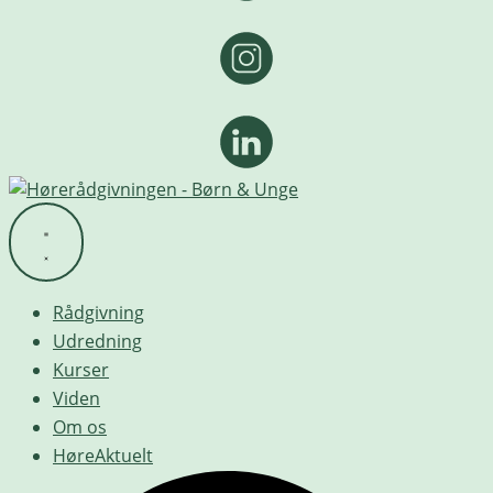
Rådgivning
Udredning
Kurser
Viden
Om os
HøreAktuelt