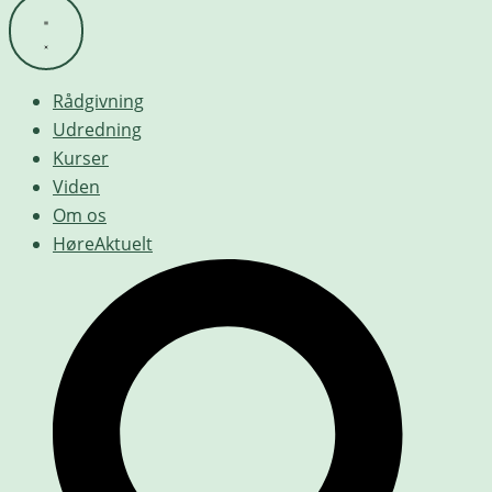
Rådgivning
Udredning
Kurser
Viden
Om os
HøreAktuelt