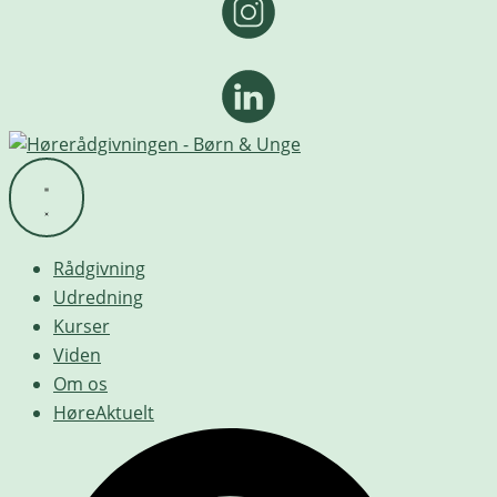
Rådgivning
Udredning
Kurser
Viden
Om os
HøreAktuelt