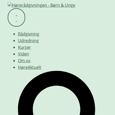
Videre
til
indhold
Rådgivning
Udredning
Kurser
Viden
Om os
HøreAktuelt