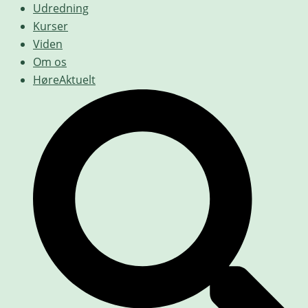
Udredning
Kurser
Viden
Om os
HøreAktuelt